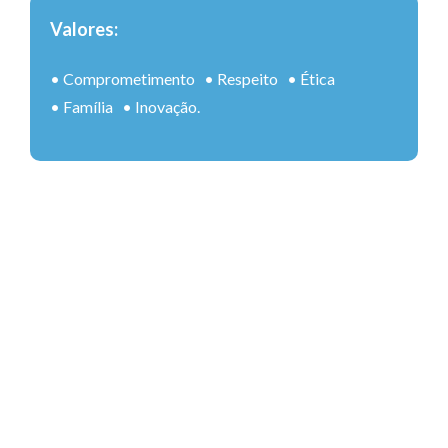
Valores:
• Comprometimento • Respeito • Ética
• Família • Inovação.
Meu nome é Planet Sport
Academia, vivo para mudar
a vida das pessoas.
Seja bem-vindo à minha