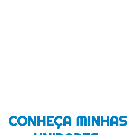
diferentes com necessidades e
objetivos distintos;
Eventos internos e externos;
Programas sociais.
CONHEÇA MINHAS