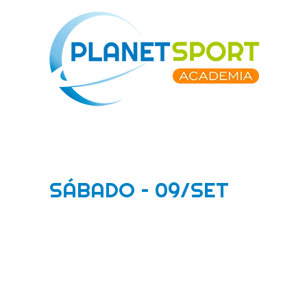
Ir
para
o
conteúdo
SÁBADO – 09/SET